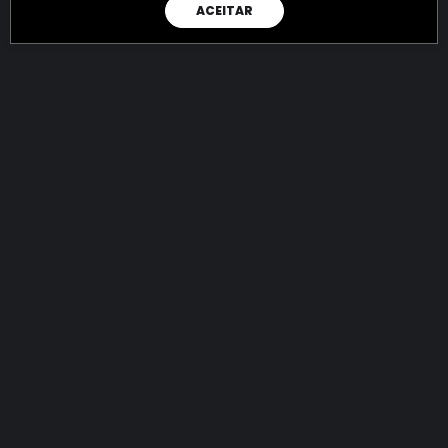
ACEITAR
RAIO X
Menos recursos para o crime:
mais futuro para a Sociedade!
144.947.914.094,52
R$
apreendidos até 09/08/2026
Ano de 2022