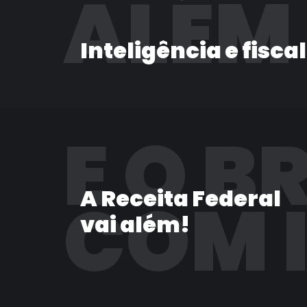
ALÉM
Inteligência e fisca
E O B
A Receita Federal
COM 
vai além!