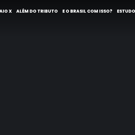
AIO X
ALÉM DO TRIBUTO
E O BRASIL COM ISSO?
ESTUDO