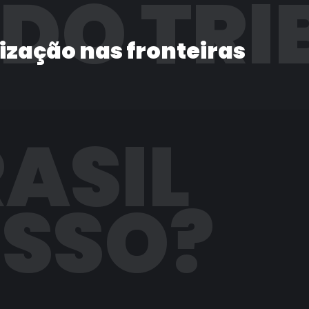
 DO TRI
lização nas fronteiras
RASIL
ISSO?