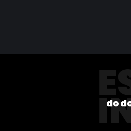
E
I
do d