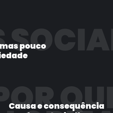
 SOCIA
 mas pouco
iedade
POR QU
Causa e consequência