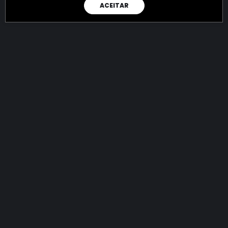
ACEITAR
RAIO X
Menos recursos para o crime:
mais futuro para a Sociedade!
144.694.942.519,72
R$
apreendidos até 06/08/2026
Ano de 2022