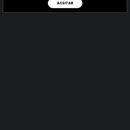
ACEITAR
RAIO X
Menos recursos para o crime:
mais futuro para a Sociedade!
144.731.387.555,97
R$
apreendidos até 07/08/2026
Ano de 2022