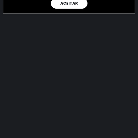
ACEITAR
RAIO X
Menos recursos para o crime:
mais futuro para a Sociedade!
145.009.459.503,76
R$
apreendidos até 10/08/2026
Ano de 2022