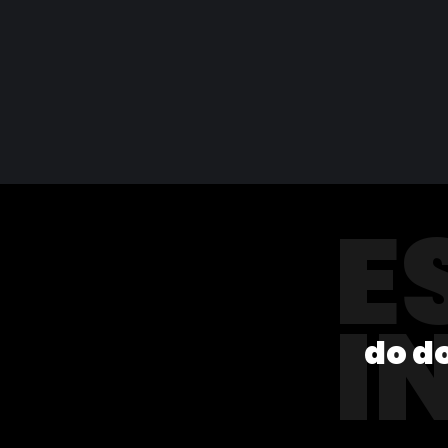
E
I
do d