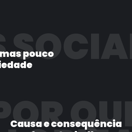
 SOCIA
 mas pouco
iedade
POR QU
Causa e consequência