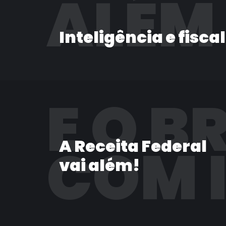
ALÉM
Inteligência e fisca
E O B
A Receita Federal
COM 
vai além!