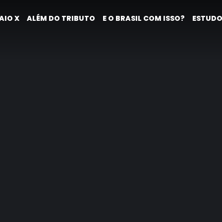
AIO X
ALÉM DO TRIBUTO
E O BRASIL COM ISSO?
ESTUDO