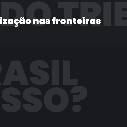
 DO TRI
lização nas fronteiras
RASIL
ISSO?