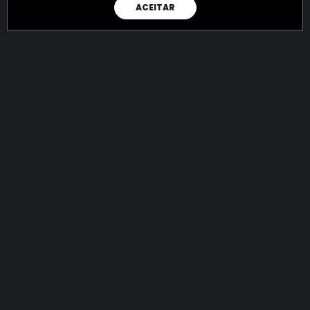
ACEITAR
RAIO X
Menos recursos para o crime:
mais futuro para a Sociedade!
144.810.960.818,83
R$
apreendidos até 08/08/2026
Ano de 2022