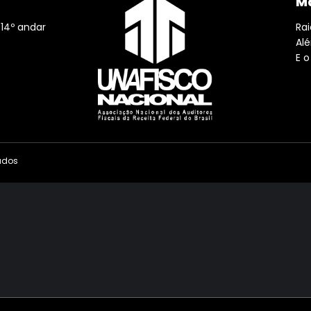
Ma
 14º andar
Rai
Al
E o
vados