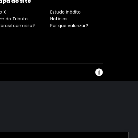
pa do site
o X
Estudo Inédito
ém do Tributo
Notícias
 brasil com isso?
Por que valorizar?