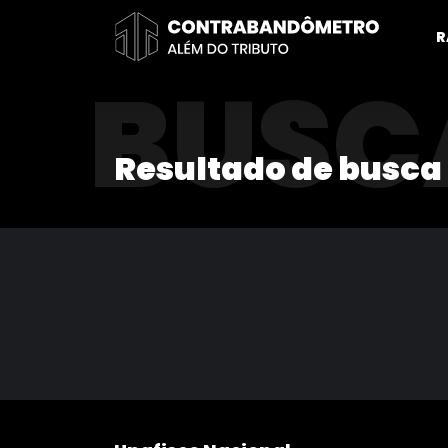
Pular
para
R
o
BUSC
conteúdo
Resultado de busca