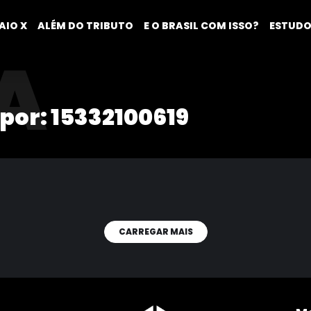
AIO X
ALÉM DO TRIBUTO
E O BRASIL COM ISSO?
ESTUDO
A
 por:
15332100619
CARREGAR MAIS