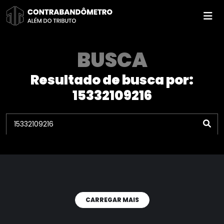
Pular
para
o
conteúdo
BUSCA
Resultado de busca por:
15332109216
CARREGAR MAIS