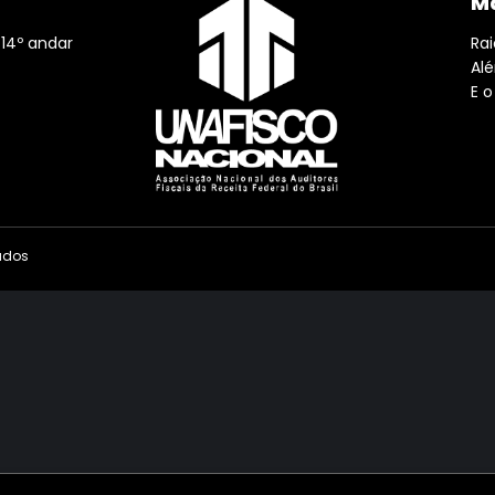
Ma
 14º andar
Rai
Al
E o
vados