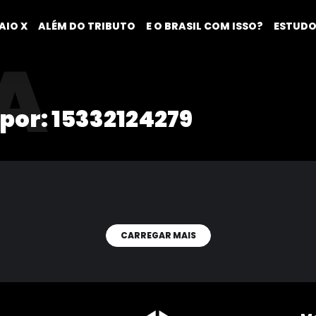
AIO X
ALÉM DO TRIBUTO
E O BRASIL COM ISSO?
ESTUDO
A
 por:
15332124279
CARREGAR MAIS