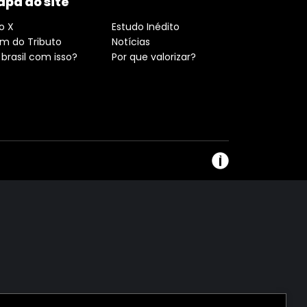
pa do site
o X
Estudo Inédito
ém do Tributo
Notícias
 brasil com isso?
Por que valorizar?