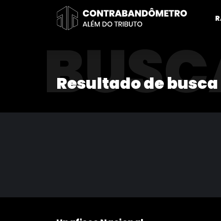
Pular
para
R
o
BUSC
conteúdo
Resultado de busca