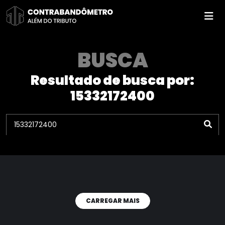
Pular
para
o
conteúdo
BUSCA
Resultado de busca por:
15332172400
CARREGAR MAIS