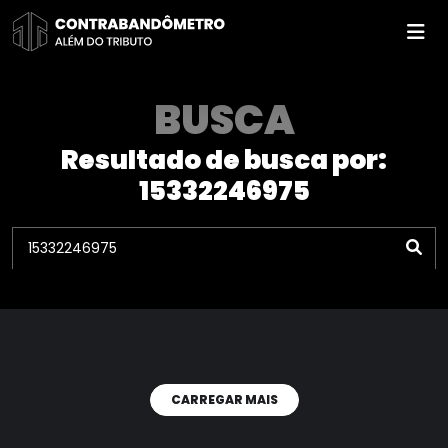
Pular
para
o
conteúdo
BUSCA
Resultado de busca por:
15332246975
CARREGAR MAIS