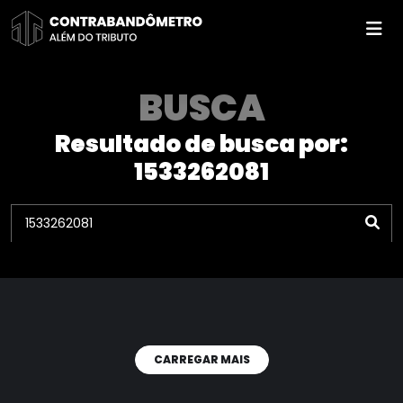
Pular
para
o
conteúdo
BUSCA
Resultado de busca por:
1533262081
CARREGAR MAIS