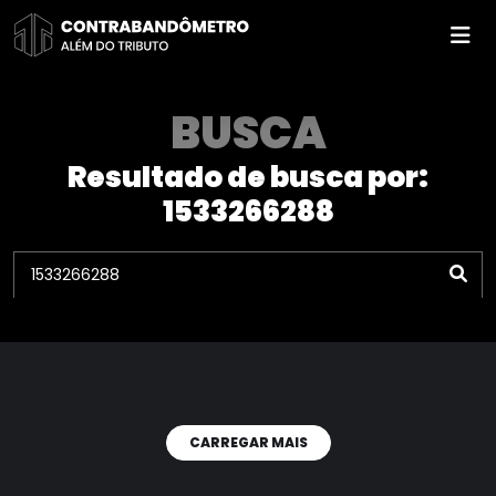
Pular
para
o
conteúdo
BUSCA
Resultado de busca por:
1533266288
CARREGAR MAIS