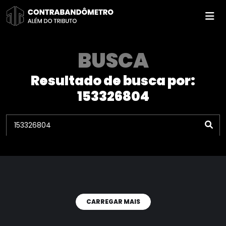
Pular
para
o
conteúdo
BUSCA
Resultado de busca por:
153326804
CARREGAR MAIS