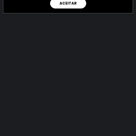
ACEITAR
RAIO X
Menos recursos para o crime:
mais futuro para a Sociedade!
144.851.752.821,97
R$
apreendidos até 08/08/2026
Ano de 2022