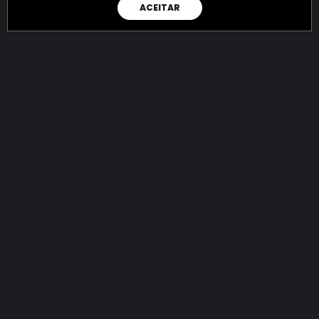
ACEITAR
RAIO X
Menos recursos para o crime:
mais futuro para a Sociedade!
144.642.369.635,23
R$
apreendidos até 06/08/2026
Ano de 2022