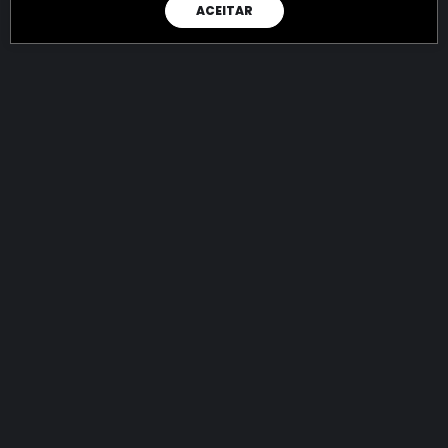
ACEITAR
RAIO X
Menos recursos para o crime:
mais futuro para a Sociedade!
144.724.282.114,48
R$
apreendidos até 07/08/2026
Ano de 2022