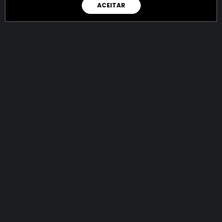
ACEITAR
RAIO X
Menos recursos para o crime:
mais futuro para a Sociedade!
144.921.936.297,15
R$
apreendidos até 09/08/2026
Ano de 2022